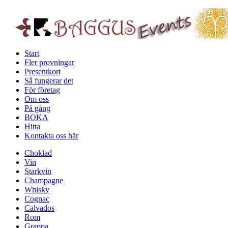
Start
Fler provningar
Presentkort
Så fungerar det
För företag
Om oss
På gång
BOKA
Hitta
Kontakta oss här
Choklad
Vin
Starkvin
Champagne
Whisky
Cognac
Calvados
Rom
Grappa