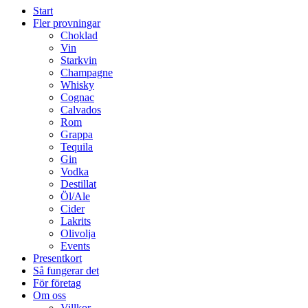
Start
Fler provningar
Choklad
Vin
Starkvin
Champagne
Whisky
Cognac
Calvados
Rom
Grappa
Tequila
Gin
Vodka
Destillat
Öl/Ale
Cider
Lakrits
Olivolja
Events
Presentkort
Så fungerar det
För företag
Om oss
Villkor