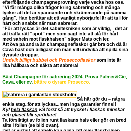
efterföljande champagneprovning varje vecka hos oss.
"
Vi får många olika frågor kring sabrering och många
tycker att det är spännande och skrämmande på samma
gång".
Han berättar att ett vanligt nybörjarfel är att ta i för
hårt och snabbt när man sabrerar.
"För att lyckas är det sabeltekniken som är viktig, - det är
att träffa rätt "spot" men som sagt inte att slå för hårt
med sabeln mot flaskhalsen" säger Mats och ler.
Att öva på andra än champagneflaskor går bra och då är
Cava bäst och billigast
om man vill undvika att spilla sina
dyraste droppar.
Undvik billigt bubbel och Proseccoflaskor
som inte är
lika hållbara och säkra att sabrera!
Bäst Champagne för sabrering 2024: Prova Palmer&Cie,
Cava, eller ev.
bättre
o dyrare P
rosecco
.
Så här gör du – några
enkla steg..för att lyckas...men inga garantier finns!!
Kyl
hela flaskan
väl först så att trycket i flaskan minskar
och glaset blir sprödare!
Ta försiktigt av folien runt flaskans hals eller gör en bred
slits i folien (se bild ovan).
Det är viktigt att sabeln kan glida lätt över flaskhalsen.