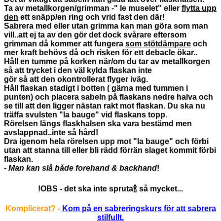
Ta av metallkorgen/grimman -" le muselet" eller
flytta upp
den
ett snäpp/en ring och vrid fast den där!
Sabrera med eller utan grimma kan man göra som man
vill..att ej ta av den gör det dock svårare eftersom
grimman då kommer att fungera
som stötdämpare
och
mer kraft behövs då och risken för ett debacle ökar..
Håll en tumme på korken när/om du tar av metallkorgen
så att trycket i den väl kylda flaskan inte
gör så att den okontrollerat flyger iväg.
Håll flaskan stadigt i botten ( gärna med tummen i
punten) och placera sabeln på flaskans nedre halva och
se till att den ligger nästan rakt mot flaskan. Du ska nu
träffa svulsten "la bauge" vid flaskans topp.
Rörelsen längs flaskhalsen ska vara bestämd men
avslappnad..inte så hård!
Dra igenom hela rörelsen upp mot "la bauge" och förbi
utan att stanna till eller bli rädd förrän slaget kommit förbi
flaskan.
-
Man kan slå både forehand & backhand
!
!
OBS - det ska inte spruta
🍾
så mycket...
Komplicerat? -
Kom på en sabreringskurs för att sabrera
stilfullt.