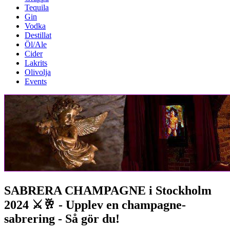
Tequila
Gin
Vodka
Destillat
Öl/Ale
Cider
Lakrits
Olivolja
Events
SABRERA CHAMPAGNE i Stockholm
2024 ⚔️🥂 - Upplev en champagne-
sabrering - Så gör du!