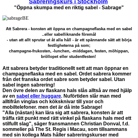
Sabreringskurs i Stockholm
"Öppna skumpa med en riktig sabel - Sabrage"
Att Sabrera - konsten att öppna en champagneflaska med en sabel
..eller sabelliknande föremål
- utan att allt sprutar ut åt alla håll - är ett spännande sätt att börja
festligheterna på som;
champagne-frukosten, -lunchen, -middagen, festen, möhippan,
bröllopet eller studentfesten!
Att sabrera betyder traditionellt sett att man öppnar en
champagneflaska med en sabel. Ordet sabrera kommer
från det franska ordet sabre som betyder sabel. Utan
sabel ingen sabrering!
Den övre delen av flaskans hals slås alltså av med hjälp
av en
sabel eller huggare
. Nuförtiden slår man med
alltifrån vinglas och köksknivar till yxor och
mobiltelefoner.
men det är då inte Sabrage!
"Alla (nästan) kan lära sig att sabrera, konsten är att
träffa rätt punkt med rätt vinkel på flaskans hals med ett
stilfullt slag", säger fransmannen Christian Donval, f.d.
sommelier på The St. Regis i Macau, som tillsammans
med sin kollega Mats håller sabreringskurser med