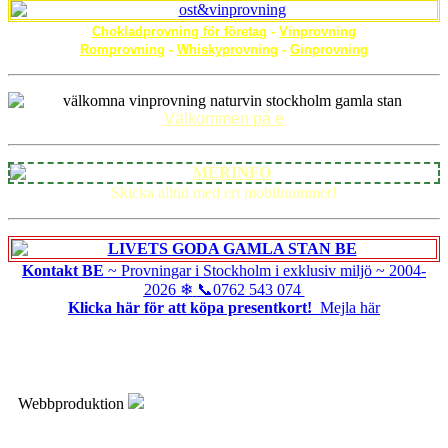
Chokladprovning för företag
-
Vinprovning
Romprovning
-
Whiskyprovning
-
Ginprovning
Välkommen på e
Skicka alltid med ert mobilnummer!
Kontakt BE
~ Provningar i Stockholm i exklusiv miljö ~
2004-
2026
❄
📞0762 543 074
Klicka här för att köpa presentkort!
Mejla här
Webbproduktion